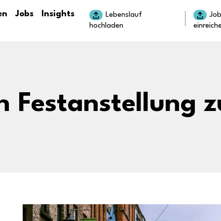
en
Jobs
Insights
Lebenslauf
Jo
hochladen
einreich
 Festanstellung z