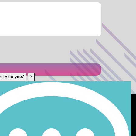
 I help you?
×
Für Kandidaten
t uns von anderen?
Lebenslauf hochladen
n
Karriere-Ressourcen